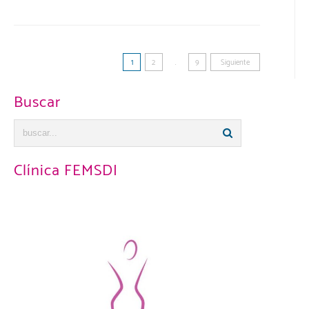
Paginación
1
2
…
9
Siguiente
de
Buscar
entradas
Clínica FEMSDI