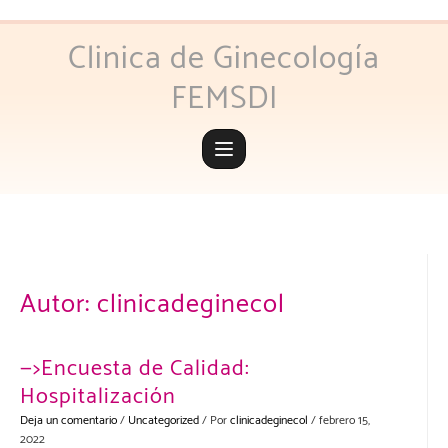
Saltar
al
Clinica de Ginecología
contenido
FEMSDI
Autor:
clinicadeginecol
—>Encuesta de Calidad:
Hospitalización
Deja un comentario
/
Uncategorized
/ Por
clinicadeginecol
/
febrero 15,
2022