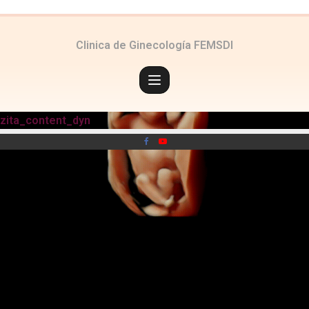
Clinica de Ginecología FEMSDI
zita_content_dyn