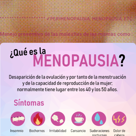
° ° ° ° ° ° ° ° ° ° ° ° ° ° ° ° ° ° °
✓PERIMENOPAUSIA, MENOPAUSIA, ETC.
Manejo preventivo de las molestias de las mismas como :