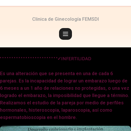
Clinica de Ginecología FEMSDI
° ° ° ° ° ° ° ° ° ° ° ° ° ° ° ° ° ° ° ° ° ° ° ° °
✓INFERTILIDAD
Es una alteración que se presenta en una de cada 6
parejas. Es la incapacidad de lograr un embarazo luego de
6 meses a un 1 año de relaciones no protegidas, o una vez
logrado el embarazo, la imposibilidad que llegue a término.
Realizamos el estudio de la pareja por medio de perfiles
hormonales, histeroscopia, laparoscopia, así como
espermatobioscopia en el hombre.